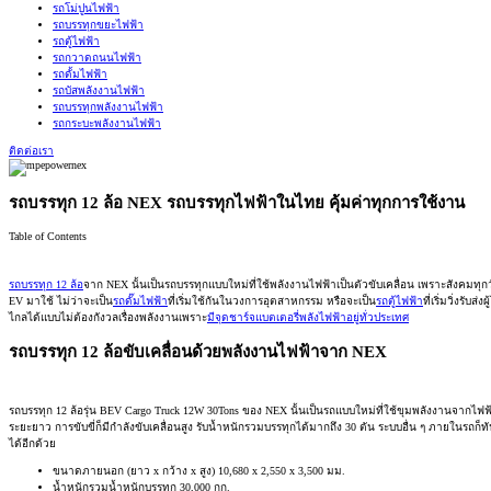
รถโม่ปูนไฟฟ้า
รถบรรทุกขยะไฟฟ้า
รถตู้ไฟฟ้า
รถกวาดถนนไฟฟ้า
รถดั้มไฟฟ้า
รถบัสพลังงานไฟฟ้า
รถบรรทุกพลังงานไฟฟ้า
รถกระบะพลังงานไฟฟ้า
ติดต่อเรา
รถบรรทุก 12 ล้อ NEX รถบรรทุกไฟฟ้าในไทย คุ้มค่าทุกการใช้งาน
Table of Contents
รถบรรทุก 12 ล้อ
จาก NEX นั้นเป็นรถบรรทุกแบบใหม่ที่ใช้พลังงานไฟฟ้าเป็นตัวขับเคลื่อน เพราะสังคมทุกวัน
EV มาใช้ ไม่ว่าจะเป็น
รถดั๊มไฟฟ้า
ที่เริ่มใช้กันในวงการอุตสาหกรรม หรือจะเป็น
รถตู้ไฟฟ้า
ที่เริ่มวิ่งรั
ไกลได้แบบไม่ต้องกังวลเรื่องพลังงานเพราะ
มีจุดชาร์จแบตเตอรี่พลังไฟฟ้าอยู่ทั่วประเทศ
รถบรรทุก 12 ล้อขับเคลื่อนด้วยพลังงานไฟฟ้าจาก NEX
รถบรรทุก 12 ล้อรุ่น BEV Cargo Truck 12W 30Tons ของ NEX นั้นเป็นรถแบบใหม่ที่ใช้ขุมพลังงานจากไฟฟ้า
ระยะยาว การขับขี่ก็มีกำลังขับเคลื่อนสูง รับน้ำหนักรวมบรรทุกได้มากถึง 30 ตัน ระบบอื่น ๆ ภายในรถ
ได้อีกด้วย
ขนาดภายนอก (ยาว x กว้าง x สูง) 10,680 x 2,550 x 3,500 มม.
น้ำหนักรวมน้ำหนักบรรทุก 30,000 กก.