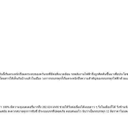
นี้เริ่มตระหนักถึงผลกระทบของควันรถที่มีต่อสิ่งแวดล้อม รถพลังงานไฟฟ้าจึงถูกคิดค้นขึ้นมาเพื่อประโยชน์ใ
บส่งผู้โดยสารให้เห็นกันบ้างแล้วในเมือง วงการรถบรรทุกก็เริ่มตระหนักถึงความสำคัญของรถบรรทุกไฟฟ้าด้วยแล้
 100% มีความจุแบตเตอรี่มากถึง 282.624 kWH ช่วยให้วิ่งต่อเนื่องได้แบบยาว ๆ วิ่งในเมืองก็ได้ วิ่งข้า
ก็ทันสมัย สะดวกสบายทุกการขับขี่ มีระบบเบรกที่ปลอดภัย ตอบสนองไว นับว่าเป็นรถบรรทุก 12 ล้อราคาไม่แพ