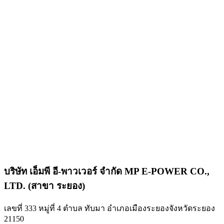
บริษัท เอ็มพี อี-พาวเวอร์ จำกัด MP E-POWER CO.,
LTD. (สาขา ระยอง)
เลขที่ 333 หมู่ที่ 4 ตำบล ทับมา อำเภอเมืองระยองจังหวัดระยอง
21150