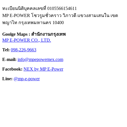
ทะเบียนนิติบุคคลเลขที่ 0105566154611
MP E-POWER โชวรูมชั่วคราว วิภาวดี
แขวงสามเสนใน เขต
พญาไท กรุงเทพมหานคร 10400
Goolge Maps : สำนักงานกรุงเทพ
MP E-POWER CO., LTD.
Tel:
098-226-9663
E-mail:
info@mpepowernex.com
Facebook:
NEX by MP E-Power
Line:
@mp-e-power