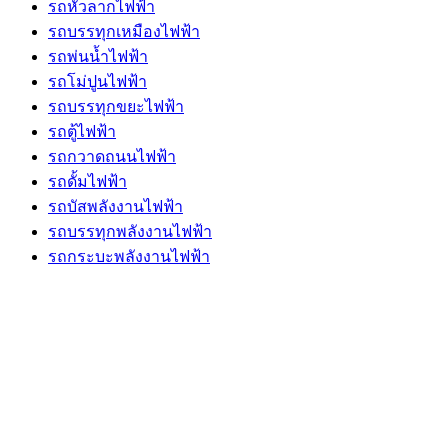
รถหัวลากไฟฟ้า
รถบรรทุกเหมืองไฟฟ้า
รถพ่นน้ำไฟฟ้า
รถโม่ปูนไฟฟ้า
รถบรรทุกขยะไฟฟ้า
รถตู้ไฟฟ้า
รถกวาดถนนไฟฟ้า
รถดั้มไฟฟ้า
รถบัสพลังงานไฟฟ้า
รถบรรทุกพลังงานไฟฟ้า
รถกระบะพลังงานไฟฟ้า