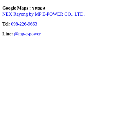
Google Maps : ระยอง
NEX Rayong by MP E-POWER CO., LTD.
Tel:
098-226-9663
Line:
@mp-e-power
รถบรรทุกเหมืองไฟฟ้า
เริ่มต้นที่ 10,800,000 บาท
รถโม่ปูนไฟฟ้า
เริ่มต้นที่ 2,750,000 บาท
รถกวาดถนนไฟฟ้า
เริ่มต้นที่ 16,500,000 บาท
รถดั้มไฟฟ้า
เริ่มต้นที่ 4,620,000 บาท