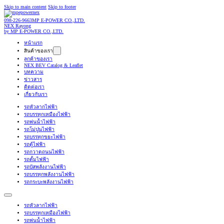
Skip to main content
Skip to footer
098-226-9663
MP E-POWER CO.,LTD.
NEX Rayong
by MP E-POWER CO.,LTD.
หน้าแรก
สินค้าของเรา
ลูกค้าของเรา
รถบัสพลังงานไฟฟ้า
เริ่มต้นที่ 3,630,000 บาท
NEX BEV Catalog & Leaflet
รถบรรทุกพลังงานไฟฟ้า
เริ่มต้นที่ 1,485,000 บาท
บทความ
รถกระบะพลังงานไฟฟ้า
เริ่มต้นที่ 1,100,000 บาท
ข่าวสาร
รถตู้พลังงานไฟฟ้า
เริ่มต้นที่ 990,000 บาท
ติดต่อเรา
เกี่ยวกับเรา
รถหัวลากพลังงานไฟฟ้า
เริ่มต้นที่ 4,950,000 บาท
รถพ่นน้ำไฟฟ้า
เริ่มต้นที่ 6,490,000 บาท
รถหัวลากไฟฟ้า
รถบรรทุกเหมืองไฟฟ้า
เริ่มต้นที่ 10,800,000 บาท
รถบรรทุกเหมืองไฟฟ้า
รถพ่นน้ำไฟฟ้า
รถโม่ปูนไฟฟ้า
เริ่มต้นที่ 2,750,000 บาท
รถโม่ปูนไฟฟ้า
รถกวาดถนนไฟฟ้า
เริ่มต้นที่ 16,500,000 บาท
รถบรรทุกขยะไฟฟ้า
รถดั้มไฟฟ้า
เริ่มต้นที่ 4,620,000 บาท
รถตู้ไฟฟ้า
รถขยะไฟฟ้า
เริ่มต้นที่ 6,380,000 บาท
รถกวาดถนนไฟฟ้า
รถดั้มไฟฟ้า
รถบัสพลังงานไฟฟ้า
รถบรรทุกพลังงานไฟฟ้า
รถกระบะพลังงานไฟฟ้า
รถหัวลากไฟฟ้า
รถบรรทุกเหมืองไฟฟ้า
รถพ่นน้ำไฟฟ้า