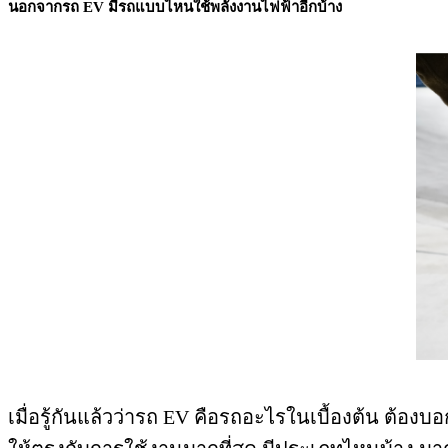
นอกจาก
รถ EV
มีรถแบบไหนใช้พลังงานไฟฟ้าอีกบ้าง
เมื่อรู้กันแล้วว่ารถ EV คือรถอะไรในเบื้องต้น ต้อ