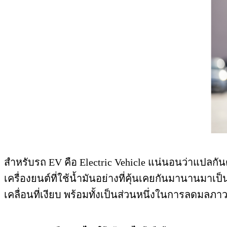
สำหรับรถ EV คือ Electric Vehicle แน่นอนว่าแปลกันต
เครื่องยนต์ที่ใช้น้ำมันอย่างที่คุ้นเคยกันมานานมาเ
เคลื่อนที่เงียบ พร้อมทั้งเป็นส่วนหนึ่งในการลดมล