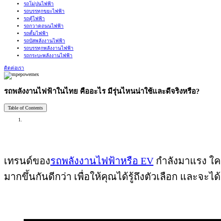
รถโม่ปูนไฟฟ้า
รถบรรทุกขยะไฟฟ้า
รถตู้ไฟฟ้า
รถกวาดถนนไฟฟ้า
รถดั้มไฟฟ้า
รถบัสพลังงานไฟฟ้า
รถบรรทุกพลังงานไฟฟ้า
รถกระบะพลังงานไฟฟ้า
ติดต่อเรา
รถพลังงานไฟฟ้าในไทย คืออะไร มีรุ่นไหนน่าใช้และดีจริงหรือ?
Table of Contents
เทรนด์ของ
รถพลังงานไฟฟ้าหรือ EV
กำลังมาแรง ใคร
มากขึ้นกันดีกว่า เพื่อให้คุณได้รู้ถึงตัวเลือก แล