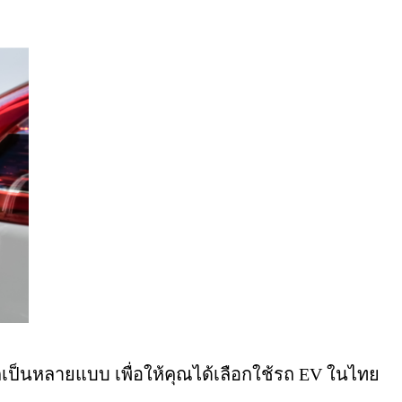
อกเป็นหลายแบบ เพื่อให้คุณได้เลือกใช้รถ EV ในไทย