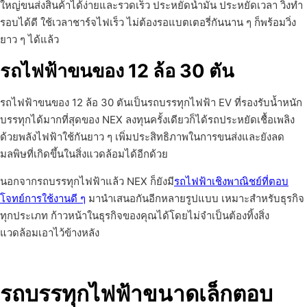
ใหญ่ขนส่งสินค้าได้ง่ายและรวดเร็ว ประหยัดน้ำมัน ประหยัดเวลา วิ่งทำ
รอบได้ดี ใช้เวลาชาร์จไฟเร็ว ไม่ต้องรอแบตเตอรี่กันนาน ๆ ก็พร้อมวิ่ง
ยาว ๆ ได้แล้ว
รถไฟฟ้าขนของ
12 ล้อ 30 ตัน
รถไฟฟ้าขนของ 12 ล้อ 30 ตันเป็นรถบรรทุกไฟฟ้า EV ที่รองรับน้ำหนัก
บรรทุกได้มากที่สุดของ NEX ลงทุนครั้งเดียวก็ได้รถประหยัดเชื้อเพลิง
ด้วยพลังไฟฟ้าใช้กันยาว ๆ เพิ่มประสิทธิภาพในการขนส่งและยังลด
มลพิษที่เกิดขึ้นในสิ่งแวดล้อมได้อีกด้วย
นอกจากรถบรรทุกไฟฟ้าแล้ว NEX ก็ยังมี
รถไฟฟ้าเชิงพาณิชย์ที่ตอบ
โจทย์การใช้งานดี ๆ
มานำเสนอกันอีกหลายรูปแบบ เหมาะสำหรับธุรกิจ
ทุกประเภท ก้าวหน้าในธุรกิจของคุณได้โดยไม่จำเป็นต้องทิ้งสิ่ง
แวดล้อมเอาไว้ข้างหลัง
รถบรรทุกไฟฟ้าขนาดเล็กตอบ