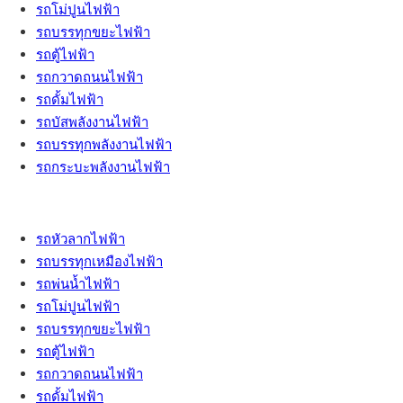
พลังงานไฟฟ้า
รถดั้
รถโม่ปูนไฟฟ้า
้นที่ 990,000 บาท
เริ่มต
รถบรรทุกขยะไฟฟ้า
รถตู้ไฟฟ้า
ลากพลังงานไฟฟ้า
รถขย
รถกวาดถนนไฟฟ้า
้นที่ 4,950,000 บาท
เริ่มต
รถดั้มไฟฟ้า
รถบัสพลังงานไฟฟ้า
น้ำไฟฟ้า
รถบรรทุกพลังงานไฟฟ้า
้นที่ 6,490,000 บาท
รถกระบะพลังงานไฟฟ้า
รถหัวลากไฟฟ้า
รถบรรทุกเหมืองไฟฟ้า
รถพ่นน้ำไฟฟ้า
รถโม่ปูนไฟฟ้า
รถบรรทุกขยะไฟฟ้า
รถตู้ไฟฟ้า
รถกวาดถนนไฟฟ้า
รถดั้มไฟฟ้า