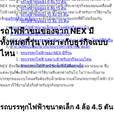
รถไฟฟ้าขนของ 6 ล้อ 12 ตัน
NEX จะพาคุณมารู้จักกับรถบรรทุกไฟฟ้าที่จะพาธุรกิจของคุณเคลื่อนที่
รถไฟฟ้าขนของ 6 ล้อ 15 ตัน
ไปข้างหน้าได้อย่างยั่งยืนในราคาที่ไม่แพง เหมาะสำหรับการใช้งานใน
รถไฟฟ้าขนของ 10 ล้อ 25 ตัน
เชิง
อนุรักษ์สิ่งแวดล้อม
และยังได้สมรรถนะของรถที่ดีไปพร้อมกัน
รถไฟฟ้าขนของ 12 ล้อ 30 ตัน
รถบรรทุกไฟฟ้าขนาดเล็กตอบโจทย์ธุรกิจอย่างไร
รถไฟฟ้าขนของ
จาก NEX มี
ทำไมต้องเลือกซื้อรถบรรทุกไฟฟ้า EV
ทั้งหมดกี่รุ่น เหมาะกับธุรกิจแบบ
NEX จำหน่ายรถบรรทุกไฟฟ้าราคาไม่แพง เพื่อประโยชน์ที่ยั่งยืน
คำถามที่พบบ่อยเกี่ยวกับรถบรรทุกไฟฟ้าขนาดเล็ก
ไหน
รถบรรทุกไฟฟ้าของ NEX มีกี่รุ่น
รถบรรทุกไฟฟ้าเหมาะสำหรับธุรกิจแบบไหน
รถบรรทุกไฟฟ้าขนาดเล็กมีข้อดีอย่างไร
NEX มีรถไฟฟ้าขนของให้เลือกใช้งานกันได้หลายรุ่น หลายขนาด ซึ่ง
แต่ละรุ่นก็จะมีฟังก์ชันการใช้งานที่แตกต่างกันไป ไม่ว่าจะเป็นงาน
บรรทุกของแบบไหนหรือต้องรับน้ำหนักมากแค่ไหนรถบรรทุกไฟฟ้า EV
ของเราก็ใช้งานได้จริงสำหรับธุรกิจทุกประเภท
รถบรรทุกไฟฟ้าขนาดเล็ก 4 ล้อ 4.5 ตัน