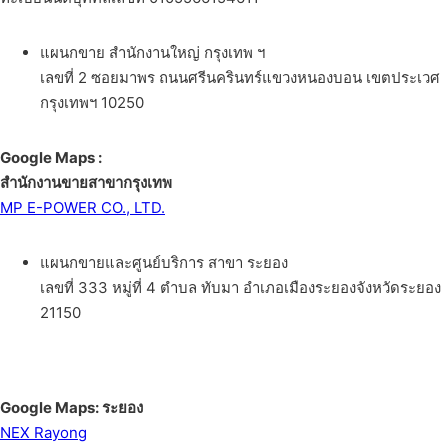
แผนกขาย สำนักงานใหญ่ กรุงเทพ ฯ
เลขที่ 2 ซอยมาพร ถนนศรีนครินทร์แขวงหนองบอน เขตประเวศ
กรุงเทพฯ 10250
Google Maps :
สำนักงานขายสาขากรุงเทพ
MP E-POWER CO., LTD.
แผนกขายและศูนย์บริการ สาขา ระยอง
เลขที่ 333 หมู่ที่ 4 ตำบล ทับมา อำเภอเมืองระยองจังหวัดระยอง
21150
Google Maps: ระยอง
NEX Rayong