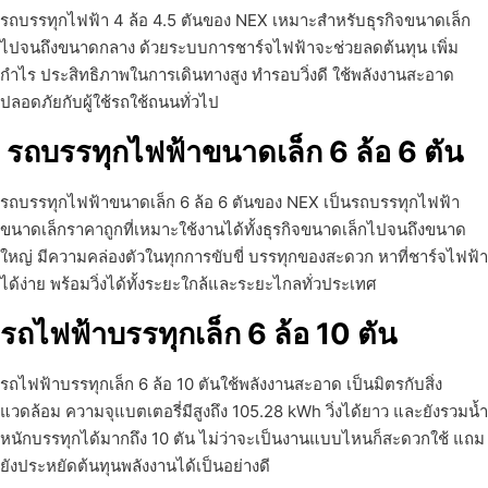
รถบรรทุกไฟฟ้า 4 ล้อ 4.5 ตันของ NEX เหมาะสำหรับธุรกิจขนาดเล็ก
ไปจนถึงขนาดกลาง ด้วยระบบการชาร์จไฟฟ้าจะช่วยลดต้นทุน เพิ่ม
กำไร ประสิทธิภาพในการเดินทางสูง ทำรอบวิ่งดี ใช้พลังงานสะอาด
ปลอดภัยกับผู้ใช้รถใช้ถนนทั่วไป
รถบรรทุกไฟฟ้าขนาดเล็ก
6 ล้อ 6 ตัน
รถบรรทุกไฟฟ้าขนาดเล็ก 6 ล้อ 6 ตันของ NEX เป็นรถบรรทุกไฟฟ้า
ขนาดเล็กราคาถูกที่เหมาะใช้งานได้ทั้งธุรกิจขนาดเล็กไปจนถึงขนาด
ใหญ่ มีความคล่องตัวในทุกการขับขี่ บรรทุกของสะดวก หาที่ชาร์จไฟฟ้า
ได้ง่าย พร้อมวิ่งได้ทั้งระยะใกล้และระยะไกลทั่วประเทศ
รถไฟฟ้าบรรทุกเล็ก
6 ล้อ 10 ตัน
รถไฟฟ้าบรรทุกเล็ก 6 ล้อ 10 ตันใช้พลังงานสะอาด เป็นมิตรกับสิ่ง
แวดล้อม ความจุแบตเตอรี่มีสูงถึง 105.28 kWh วิ่งได้ยาว และยังรวมน้ำ
หนักบรรทุกได้มากถึง 10 ตัน ไม่ว่าจะเป็นงานแบบไหนก็สะดวกใช้ แถม
ยังประหยัดต้นทุนพลังงานได้เป็นอย่างดี