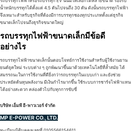
รถบรรทุกไฟฟ้าหรือรถบรรทุก EV นั้นมีให้เลือกได้หลายขนาด รองรับ
น้ำหนักบรรทุกได้ตั้งแต่ 4.5 ตันไปจนถึง 30 ตัน ดังนั้นรถบรรทุกไฟฟ้า
จึงเหมาะสำหรับธุรกิจที่ต้องมีการบรรทุกชองทุกประเภทตั้งแต่ธุรกิจ
ขนาดเล็กไปจนถึงธุรกิจขนาดใหญ่
รถบรรทุกไฟฟ้าขนาดเล็กมีข้อดี
อย่างไร
รถบรรทุกไฟฟ้าขนาดเล็กนั้นตอบโจทย์การใช้งานสำหรับผู้ใช้งานยาน
ยนต์ยุคใหม่ ระบบต่าง ๆ ถูกพัฒนาขึ้นมาด้วยเทคโนโลยีที่ล้ำสมัย ได้
สมรรถนะในการใช้งานที่ดียิ่งกว่ารถบรรทุกในแบบเก่า และยังช่วย
ประหยัดต้นทุนพลังงาน มีเงินกำไรมากขึ้น ใช้ระบบการชาร์จไฟฟ้าแทน
ได้อย่างสะดวก คล่องตัวไปกับทุกการขับขี่
บริษัท เอ็มพี อี-พาวเวอร์ จำกัด
MP E-POWER CO., LTD.
ทะเบียนนิติบุคคลเลขที่ 0105566154611