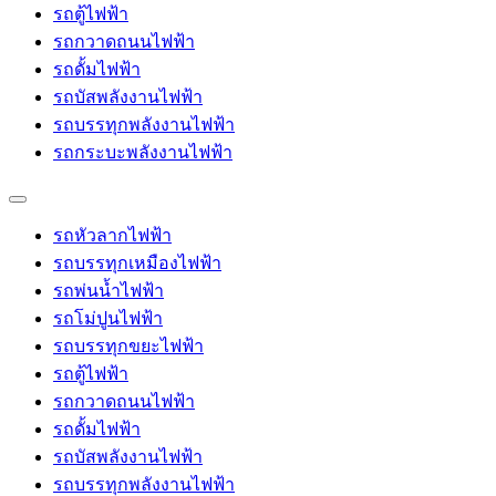
รถตู้ไฟฟ้า
รถกวาดถนนไฟฟ้า
รถดั้มไฟฟ้า
รถบัสพลังงานไฟฟ้า
รถบรรทุกพลังงานไฟฟ้า
รถกระบะพลังงานไฟฟ้า
รถหัวลากไฟฟ้า
รถบรรทุกเหมืองไฟฟ้า
รถพ่นน้ำไฟฟ้า
รถโม่ปูนไฟฟ้า
รถบรรทุกขยะไฟฟ้า
รถตู้ไฟฟ้า
รถกวาดถนนไฟฟ้า
รถดั้มไฟฟ้า
รถบัสพลังงานไฟฟ้า
รถบรรทุกพลังงานไฟฟ้า