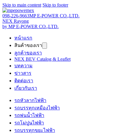
Skip to main content
Skip to footer
098-226-9663
MP E-POWER CO.,LTD.
NEX Rayong
by MP E-POWER CO.,LTD.
หน้าแรก
สินค้าของเรา
ลูกค้าของเรา
NEX BEV Catalog & Leaflet
บทความ
ข่าวสาร
ติดต่อเรา
เกี่ยวกับเรา
รถหัวลากไฟฟ้า
รถบรรทุกเหมืองไฟฟ้า
รถพ่นน้ำไฟฟ้า
รถโม่ปูนไฟฟ้า
รถบรรทุกขยะไฟฟ้า