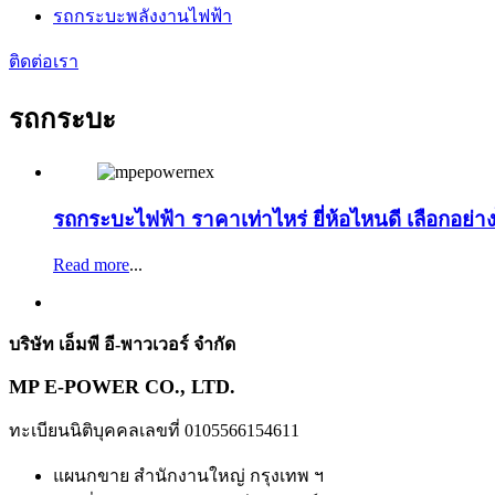
รถกระบะพลังงานไฟฟ้า
ติดต่อเรา
รถกระบะ
รถกระบะไฟฟ้า ราคาเท่าไหร่ ยี่ห้อไหนดี เลือกอย่
Read more
...
บริษัท เอ็มพี อี-พาวเวอร์ จำกัด
MP E-POWER CO., LTD.
ทะเบียนนิติบุคคลเลขที่ 0105566154611
แผนกขาย สำนักงานใหญ่ กรุงเทพ ฯ