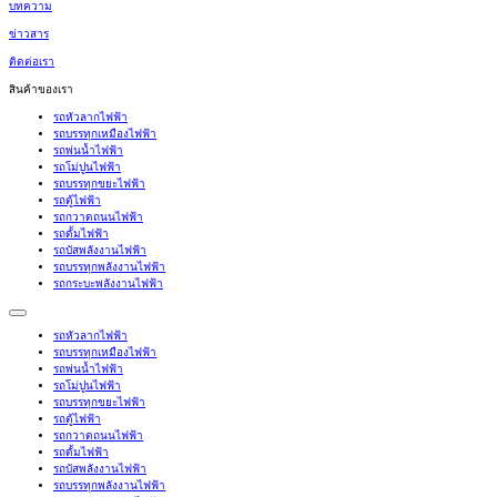
บทความ
ข่าวสาร
ติดต่อเรา
สินค้าของเรา
รถหัวลากไฟฟ้า
รถบรรทุกเหมืองไฟฟ้า
รถพ่นน้ำไฟฟ้า
รถโม่ปูนไฟฟ้า
รถบรรทุกขยะไฟฟ้า
รถตู้ไฟฟ้า
รถกวาดถนนไฟฟ้า
รถดั้มไฟฟ้า
รถบัสพลังงานไฟฟ้า
รถบรรทุกพลังงานไฟฟ้า
รถกระบะพลังงานไฟฟ้า
รถหัวลากไฟฟ้า
รถบรรทุกเหมืองไฟฟ้า
รถพ่นน้ำไฟฟ้า
รถโม่ปูนไฟฟ้า
รถบรรทุกขยะไฟฟ้า
รถตู้ไฟฟ้า
รถกวาดถนนไฟฟ้า
รถดั้มไฟฟ้า
รถบัสพลังงานไฟฟ้า
รถบรรทุกพลังงานไฟฟ้า